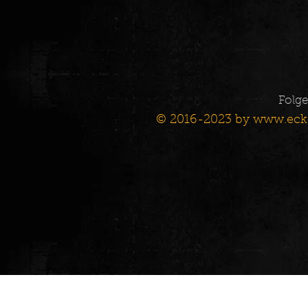
Folge
© 2016-2023 by
www.eck